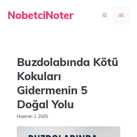
İçeriğe
NobetciNoter
atla
MENÜ
Buzdolabında Kötü
Kokuları
Gidermenin 5
Doğal Yolu
Haziran 1, 2025