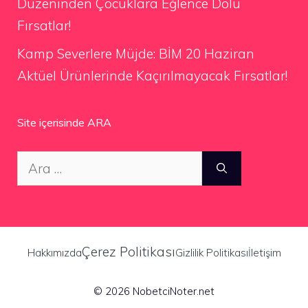
Düzeninden Çocuklara Eğlence Dolu
Fırsatlar!
Kamp Severlere Müjde: BİM 20 Haziran
Aktüel Ürünlerinde Kaçırılmayacak Fırsatlar!
Site içerisinde ARA
için
ara
Çerez Politikası
Hakkımızda
Gizlilik Politikası
İletişim
© 2026 NobetciNoter.net