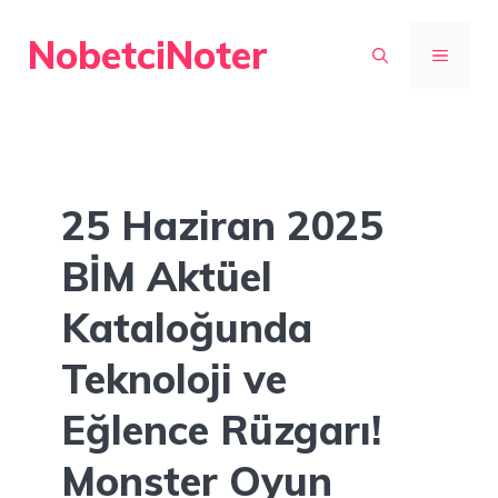
İçeriğe
NobetciNoter
atla
MENÜ
25 Haziran 2025
BİM Aktüel
Kataloğunda
Teknoloji ve
Eğlence Rüzgarı!
Monster Oyun