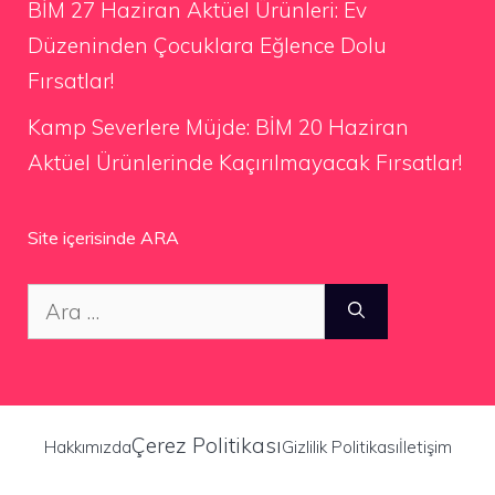
BİM 27 Haziran Aktüel Ürünleri: Ev
Düzeninden Çocuklara Eğlence Dolu
Fırsatlar!
Kamp Severlere Müjde: BİM 20 Haziran
Aktüel Ürünlerinde Kaçırılmayacak Fırsatlar!
Site içerisinde ARA
için
ara
Çerez Politikası
Hakkımızda
Gizlilik Politikası
İletişim